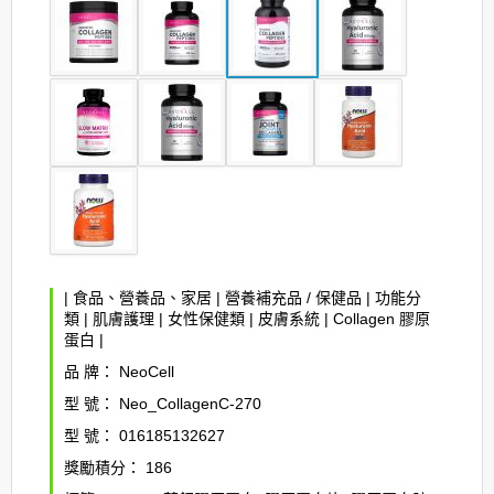
|
食品、營養品、家居
|
營養補充品 / 保健品
|
功能分
類
|
肌膚護理
|
女性保健類
|
皮膚系統
|
Collagen 膠原
蛋白
|
品 牌：
NeoCell
型 號：
Neo_CollagenC-270
型 號：
016185132627
獎勵積分：
186