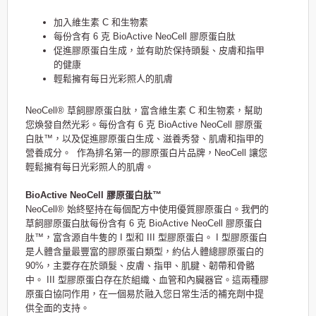
加入維生素 C 和生物素
每份含有 6 克 BioActive NeoCell 膠原蛋白肽
促進膠原蛋白生成，並有助於保持頭髮、皮膚和指甲
的健康
輕鬆擁有每日光彩照人的肌膚
NeoCell® 草飼膠原蛋白肽，富含維生素 C 和生物素，幫助
您煥發自然光彩。每份含有 6 克 BioActive NeoCell 膠原蛋
白肽™，以及促進膠原蛋白生成、滋養秀發、肌膚和指甲的
營養成分。 作為排名第一的膠原蛋白片品牌，NeoCell 讓您
輕鬆擁有每日光彩照人的肌膚。
BioActive NeoCell 膠原蛋白肽™
NeoCell® 始終堅持在每個配方中使用優質膠原蛋白。我們的
草飼膠原蛋白肽每份含有 6 克 BioActive NeoCell 膠原蛋白
肽™，富含源自牛隻的 I 型和 III 型膠原蛋白。 I 型膠原蛋白
是人體含量最豐富的膠原蛋白類型，約佔人體總膠原蛋白的
90%，主要存在於頭髮、皮膚、指甲、肌腱、韌帶和骨骼
中。 III 型膠原蛋白存在於組織、血管和內臟器官。這兩種膠
原蛋白協同作用，在一個易於融入您日常生活的補充劑中提
供全面的支持。