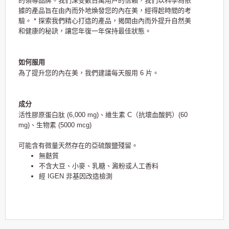
的領導品牌。我們深受數百萬用戶的信賴，我們以科學為依
據的產品旨在由內而外地煥發您的內在美，經得起時間的考
驗。 * 探索我們精心打造的產品，揭開由內而外提升自然美
和健康的秘訣，讓您年復一年保持最佳狀態。
如何服用
為了提升您的內在美，我們建議每天服用 6 片。
成分
活性膠原蛋白肽 (6,000 mg)、維生素 C（抗壞血酸鈣）(60
mg)、生物素 (5000 mcg)
可能含有微量天然存在的亞硫酸鹽殘留。
無麩質
不含大豆、小麥、乳糖、澱粉或人工香料
經 IGEN 非基因改造檢測