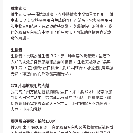
維生素 C
維生素 C 是一種抗氧化劑，在整體健康中發揮重要作用。 維
生素 C 因其促進膠原蛋白生成的作用而聞名，它與膠原蛋白
和生物素相結合，有助於維持頭髮、皮膚和指甲的健康。 我
們的膠原蛋白配方中添加了維生素 C，可幫助您擁有容光煥
發的肌膚。
生物素
生物素，也稱為維生素 B-7，是一種重要的營養素，最廣為
人知的功效是促進頭髮和皮膚的健康。 生物素被稱為 “美容
維生素”，它與膠原蛋白和維生素 C 相結合，可促進肌膚煥發
光彩，讓您由內而外散發美麗光彩。
270 片易於服用的片劑
我們的片劑方便您輕鬆將膠原蛋白、維生素 C 和生物素添加
到您的日常生活中。這款產品設計易於吞嚥，劑量精準，讓
您輕鬆將必需營養素融入日常生活。我們的配方不含麩質、
大豆、小麥和乳糖。
膠原蛋白專家，始於1998年
近30年來，NeoCell® 一直是膠原蛋白和必需營養素賦能領域