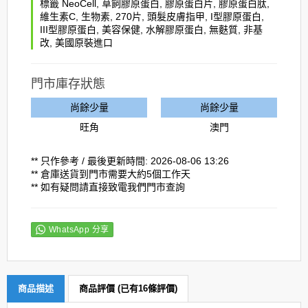
標籤
NeoCell
,
草飼膠原蛋白
,
膠原蛋白片
,
膠原蛋白肽
,
維生素C
,
生物素
,
270片
,
頭髮皮膚指甲
,
I型膠原蛋白
,
III型膠原蛋白
,
美容保健
,
水解膠原蛋白
,
無麩質
,
非基
改
,
美國原裝進口
門市庫存狀態
尚餘少量
尚餘少量
旺角
澳門
** 只作參考 / 最後更新時間: 2026-08-06 13:26
** 倉庫送貨到門市需要大約5個工作天
** 如有疑問請直接致電我們門市查詢
WhatsApp 分享
商品描述
商品評價 (已有16條評價)