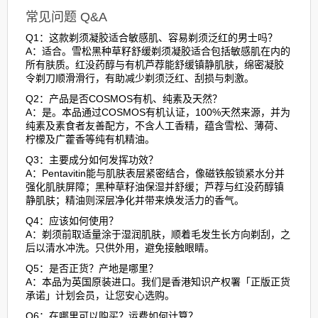
常见问题 Q&A
Q1：这款剃须凝胶适合敏感肌、容易剃须泛红的男士吗？
A：适合。雪松黑种草籽舒缓剃须凝胶适合包括敏感肌在内的
所有肤质。红没药醇与有机芦荐能舒缓镇静肌肤，绵密凝胶
令剃刀顺滑滑行，有助减少剃须泛红、刮损与刺激。
Q2：产品是否COSMOS有机、纯素及天然？
A：是。本品通过COSMOS有机认证，100%天然来源，并为
纯素及素食者友善配方，不含人工香精，蕴含雪松、薄荷、
柠檬及广藿香等纯有机精油。
Q3：主要成分如何发挥功效？
A：Pentavitin能与肌肤表层紧密结合，像磁铁般锁紧水分并
强化肌肤屏障；黑种草籽油保湿并舒缓；芦荐与红没药醇镇
静肌肤；精油则深层净化并带来焕发活力的香气。
Q4：应该如何使用？
A：剃须前取适量涂于湿润肌肤，顺着毛发生长方向剃刮，之
后以清水冲洗。只供外用，避免接触眼睛。
Q5：是否正货？产地是哪里？
A：本品为英国原装进口。我们是香港知识产权署「正版正货
承诺」计划会员，让您安心选购。
Q6：在哪里可以购买？运费如何计算？