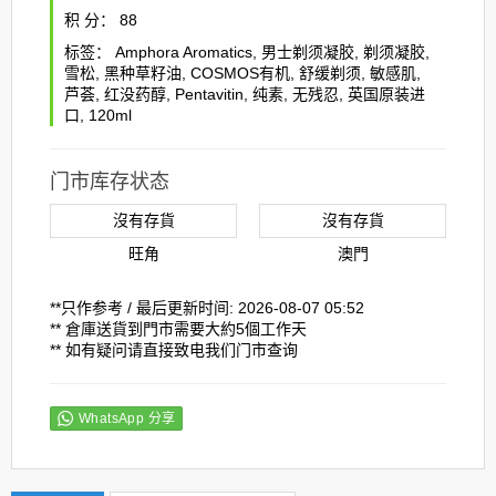
积 分：
88
标签：
Amphora Aromatics
,
男士剃须凝胶
,
剃须凝胶
,
雪松
,
黑种草籽油
,
COSMOS有机
,
舒缓剃须
,
敏感肌
,
芦荟
,
红没药醇
,
Pentavitin
,
纯素
,
无残忍
,
英国原装进
口
,
120ml
门市库存状态
沒有存貨
沒有存貨
旺角
澳門
**只作参考 / 最后更新时间: 2026-08-07 05:52
** 倉庫送貨到門市需要大約5個工作天
** 如有疑问请直接致电我们门市查询
WhatsApp 分享