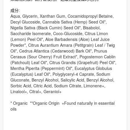
:
成分
Aqua, Glycerin, Xanthan Gum, Cocamidopropyl Betaine,
Decyl Glucoside, Cannabis Sativa (Hemp) Seed Oil*,
Nigella Sativa (Black Cumin) Seed Oil*, Bisabolol,
Saccharide Isomerate, Coco-Glucoside, Citrus Limon
(Lemon) Peel Oil*, Aloe Barbadensis (Aloe) Leaf Juice
Powder*, Citrus Aurantium Amara (Petitgrain) Leaf / Twig
Oil*, Cedrus Atlantica (Cedarwood) Bark Oil*, Prunus
Cerasus (Sour Cherry) Fruit Extract*, Pogostemon Cablin
(Patchouli) Leaf Oil*, Citrus Grandis (Grapefruit) Peel Oil*,
Mentha Piperita (Peppermint) Oil*, Eucalyptus Globulus
(Eucalyptus) Leaf Oil*, Polyglyceryl-4 Caprate, Sodium
Gluconate, Benzyl Alcohol, Salicylic Acid, Benzyl Alcohol,
Sorbic Acid, Citric Acid, Sodium Citrate, Limonene+,
Linalool+, Citral+, Geraniol+
* Organic
*
*Organic Origin
+Found naturally in essential
oils