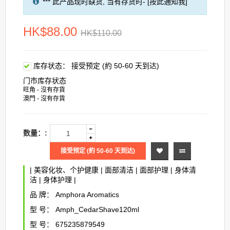
*** 此产品现时缺货, 当有存货时- [按此通知我]
HK$88.00
HK$110.00
库存状态：
接受预定 (約 50-60 天到达)
门市库存状态
旺角 - 沒有存貨
澳門 - 沒有存貨
数量：:
接受预定 (約 50-60 天到达)
|
美容化妆、个护健康
|
面部清洁
|
面部护理
|
身体清
洁
|
身体护理
|
品 牌：
Amphora Aromatics
型 号：
Amph_CedarShave120ml
型 号：
675235879549