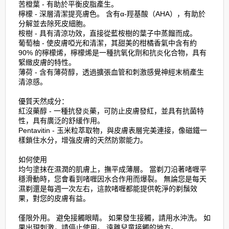
苦橙葉 - 有助於平衡皮脂產生。
檸檬 - 深層清潔提亮膚色。 含有α-羥基酸（AHA），有助於
分解並去除死皮細胞。
桉樹 - 具有清涼功效，直接從藍桉樹的葉子中蒸餾而成。
葡萄柚 - 使皮膚啞光和清潔，其甜美的柑橘香氣中含有約
90% 的檸檬烯，檸檬烯是一種抗氧化劑和抗炎化合物，具有
緊緻皮膚的特性。
薄荷 - 含有薄荷醇，透過擴張血管和刺激感覺神經末梢產生
清涼感。
優質天然成分：
紅沒藥醇 - 一種抗發炎藥，可防止皮膚發紅，並具有抗菌特
性，具有廣泛的舒緩作用。
Pentavitin - 玉米粒萃取物，與皮膚表層完美連接，像磁鐵一
樣鎖住水分，增強皮膚的天然防禦能力。
如何使用
均勻塗抹在濕潤的肌膚上，撫平成薄層。 當剃刀沿著啫喱平
穩滑動時，您會看到啫喱因水合作用而爆裂。 無論您是每天
濕剃還是每週一次左右，這款啫喱都能提供乾淨的剃鬚效
果，對您的皮膚有益。
僅限外用。 避免接觸眼睛。 如果發生接觸，請用水沖洗。 如
果出現刺激，請停止使用。 遠離兒童接觸的地方。