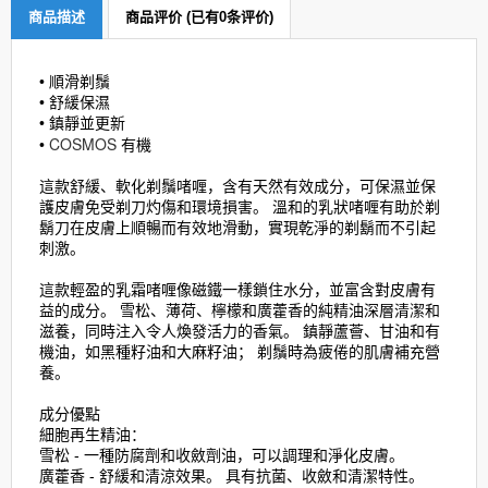
商品描述
商品评价 (已有0条评价)
• 順滑剃鬚
• 舒緩保濕
• 鎮靜並更新
COSMOS
•
有機
這款舒緩、軟化剃鬚啫喱，含有天然有效成分，可保濕並保
護皮膚免受剃刀灼傷和環境損害。 溫和的乳狀啫喱有助於剃
鬍刀在皮膚上順暢而有效地滑動，實現乾淨的剃鬍而不引起
刺激。
這款輕盈的乳霜啫喱像磁鐵一樣鎖住水分，並富含對皮膚有
益的成分。 雪松、薄荷、檸檬和廣藿香的純精油深層清潔和
滋養，同時注入令人煥發活力的香氣。 鎮靜蘆薈、甘油和有
機油，如黑種籽油和大麻籽油； 剃鬚時為疲倦的肌膚補充營
養。
成分優點
細胞再生精油：
雪松 - 一種防腐劑和收斂劑油，可以調理和淨化皮膚。
廣藿香 - 舒緩和清涼效果。 具有抗菌、收斂和清潔特性。