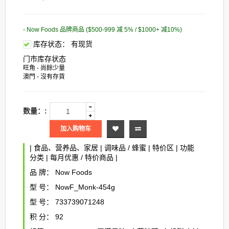
- Now Foods 品牌商品 ($500-999 减 5% / $1000+ 减10%)
库存状态：
有现货
门市库存状态
旺角 - 尚餘少量
澳門 - 沒有存貨
数量：:
加入购物车
|
食品、营养品、家居
|
调味品 / 蜂蜜
|
特价区
|
功能
分类
|
每月优惠 / 特价商品
|
品 牌：
Now Foods
型 号：
NowF_Monk-454g
型 号：
733739071248
积 分：
92