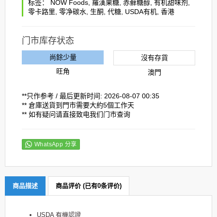
标签：
NOW Foods
,
羅漢果糖
,
赤蘚糖醇
,
有机甜味剂
,
零卡路里
,
零净碳水
,
生酮
,
代糖
,
USDA有机
,
香港
门市库存状态
尚餘少量
沒有存貨
旺角
澳門
**只作参考 / 最后更新时间: 2026-08-07 00:35
** 倉庫送貨到門市需要大約5個工作天
** 如有疑问请直接致电我们门市查询
WhatsApp 分享
商品描述
商品评价 (已有0条评价)
USDA 有機認證