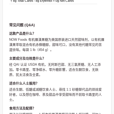
† 8g Total Carbs - 8g Erythritol = 0g Net Carbs
常见问题 (Q&A)
这款产品是什么？
NOW Foods 有机羅漢果糖为美国原装进口天然甜味剂，以有机羅
漢果萃取混合有机赤蘚糖醇，甜味可口，没有其他代糖常见的苦
澀余味。每袋 1 lb（454 g）。
主要成分及功效是什么？
经 QAI 认证 USDA 有机，无阿斯巴甜、无三氯蔗糖、无人工添
加。零卡路里、零净碳水、零升糖影響，适合生酮饮食，无麸
质、犹太洁食及全素。
适合什么人士服用？
适合生酮、低醣或减糖饮食人士、尋找 1:1 砂糖替代品的烘焙爱
好者，以及想在咖啡、茶及甜品中享受甜味而不前取卡路里的人
士。
食用方法及配搭？