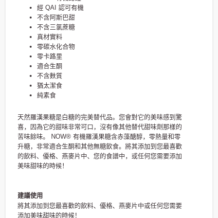
經 QAI 認可有機
不含阿斯巴甜
不含三氯蔗糖
真材實料
零
碳水化合物
零
卡路里
適合生酮
不含麩質
猶太潔食
純素食
天然羅漢果糖是白糖的完美替代品。您會對它的美味感到驚
喜，因為它的甜味非常可口，沒有像其他替代甜味劑那樣的
苦味餘味。 NOW® 有機羅漢果糖含赤藻醣醇，零熱量和
零
升糖
，非常適合生酮和其他無糖飲食。將其添加到您最喜歡
的飲料、優格、燕麥片中、您的食譜中，或任何您需要添加
美味甜味的時候！
建議使用
將其添加到您最喜歡的飲料、優格、燕麥片中或任何您需要
添加美味甜味的時候！