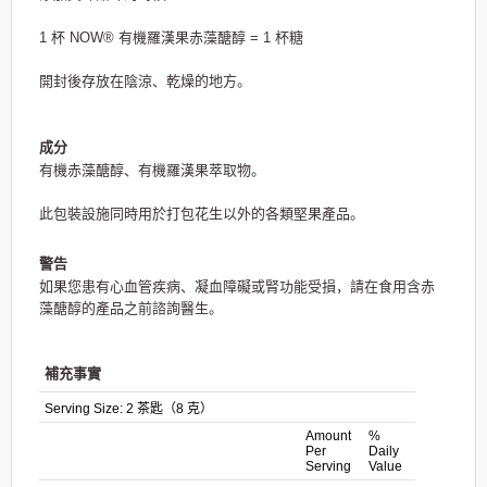
1 杯 NOW® 有機羅漢果赤藻醣醇 = 1 杯糖
開封後存放在陰涼、乾燥的地方。
成分
有機赤藻醣醇、有機羅漢果萃取物。
此包裝設施同時用於打包花生以外的各類堅果產品。
警告
如果您患有心血管疾病、凝血障礙或腎功能受損，請在食用含赤
藻醣醇的產品之前諮詢醫生。
補充事實
Serving Size:
2 茶匙（8 克）
Amount
%
Per
Daily
Serving
Value