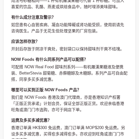
用法与砂糖相同——1 杯有机羅漢果糖可代替 1 杯砂糖。可加入
喜爱的饮品、乳酪、燕麦或烘焙食品中，随时增添美味甜味。
有什么成分注意及警示？
如您患有心血管疾病、凝血功能障礙或肾功能受损，使用前请先
咨询医生。产品于无花生但处理坚果的厂房包装。
应该怎样存放？
开封后存放于阴凉干爽处，密封袋口以保持甜味剂干爽不结塊。
NOW Foods 有什么同系列产品可以配搭？
可配搭 NOW Real Food 甜味剂系列——有机羅漢果糖液及便携
装、BetterStevia 甜菊糖、赤蘚糖醇及木糖醇。系列产品可自由配
搭，同享多买多减优惠。
哪里可以买到正版 NOW Foods 产品？
我们是 NOW Foods 香港及澳门代理商，亦是香港知识产权署
「正版正货承诺」计划会员，保证全部正版正货。欢迎亲临香港
旺角或澳门门市选购，亦可于网店下单。
运费及多买多减优惠？
香港订单满 HK$300 免运费，澳门订单满 MOP$200 免运费。另
设多买多减优惠，买得愈多减得愈多。亦欢迎到旺角或澳门门市