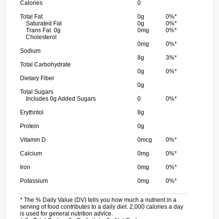
Calories
0
Total Fat
0g
0%*
Saturated Fat
0g
0%*
Trans Fat 0g
0mg
0%*
Cholesterol
0mg
0%*
Sodium
8g
3%*
Total Carbohydrate
0g
0%*
Dietary Fiber
0g
Total Sugars
Includes 0g Added Sugars
0
0%*
Erythritol
8g
Protein
0g
Vitamin D
0mcg
0%*
Calcium
0mg
0%*
Iron
0mg
0%*
Potassium
0mg
0%*
* The % Daily Value (DV) tells you how much a nutrient in a
serving of food contributes to a daily diet. 2,000 calories a day
is used for general nutrition advice.